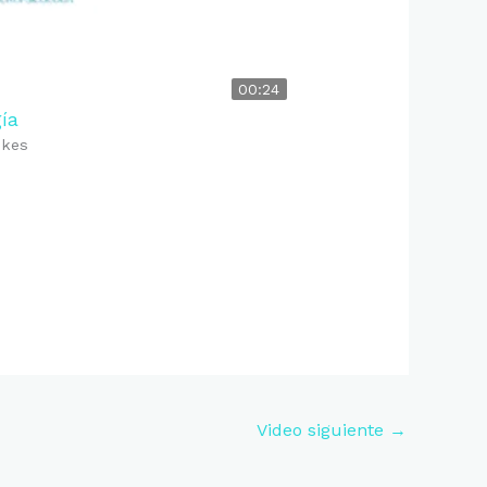
00:24
ía
likes
Video siguiente
→