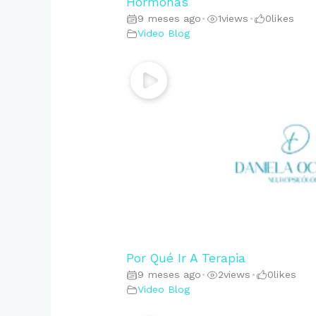
Hormonas
9 meses ago
1
views
0
likes
•
•
Video Blog
Por Qué Ir A Terapia
9 meses ago
2
views
0
likes
•
•
Video Blog