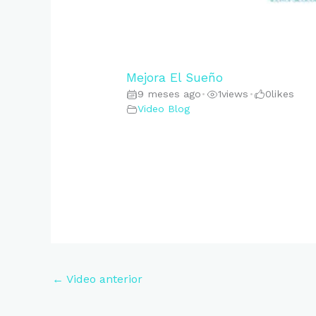
Mejora El Sueño
9 meses ago
1
views
0
likes
•
•
Video Blog
←
Video anterior