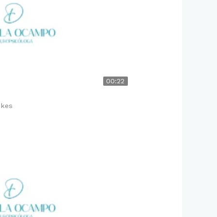
00:22
likes