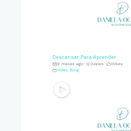
Descansar Para Aprender
9 meses ago
3
views
0
likes
•
•
Video Blog