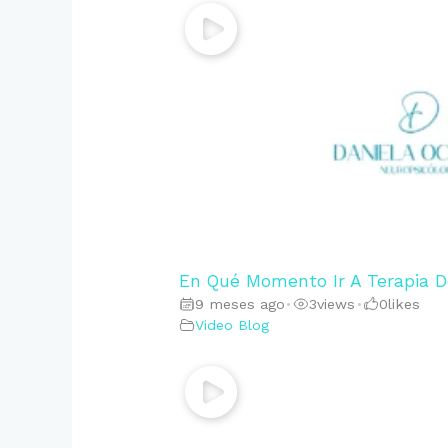
En Qué Momento Ir A Terapia D
9 meses ago
3
views
0
likes
•
•
Video Blog