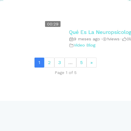
00:29
Qué Es La Neuropsicolog
9 meses ago
1
views
0
•
•
Video Blog
1
2
3
…
5
»
Page 1 of 5