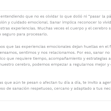
d
 entendiendo que no es olvidar lo que dolió ni “pasar la p
e
ón y cuidado emocional. Sanar implica reconocer lo vivido
estras experiencias. Muchas veces el cuerpo y el cerebro 
o
 seguro para procesarlo.
os que las experiencias emocionales dejan huellas en el 
ensamos, sentimos y nos relacionamos. Por eso, sanar no 
ico que requiere tiempo, acompañamiento y estrategias
estro cerebro, podemos empezar a regularnos mejor y c
as que aún te pesan o afectan tu día a día, te invito a ag
so de sanación respetuoso, cercano y adaptado a tus nec