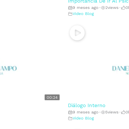
Importancia De Ir Al Psi
9 meses ago
2
views
0
•
•
Video Blog
00:24
Diálogo Interno
9 meses ago
5
views
0
•
•
Video Blog