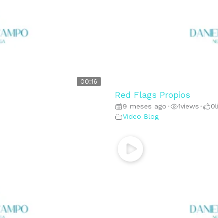
00:16
Red Flags Propios
9 meses ago
1
views
0
•
•
Video Blog