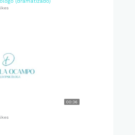
cólogo (dramatizado)
likes
00:36
likes