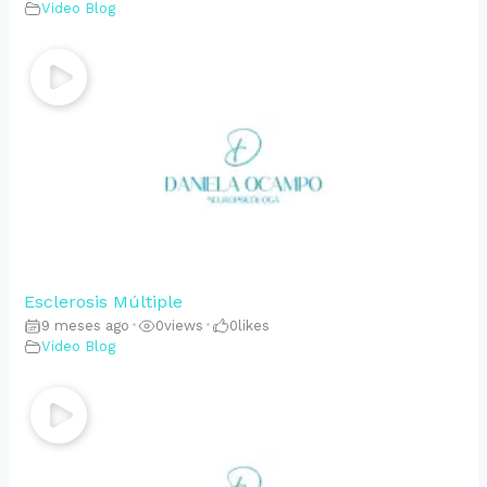
Video Blog
Esclerosis Múltiple
9 meses ago
•
0
views
•
0
likes
Video Blog