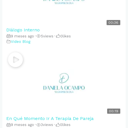
00:36
Diálogo Interno
9 meses ago
•
5
views
•
0
likes
Video Blog
00:19
En Qué Momento Ir A Terapia De Pareja
9 meses ago
•
3
views
•
0
likes