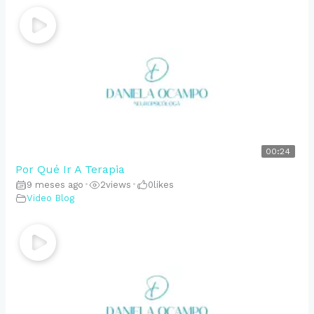
00:24
Por Qué Ir A Terapia
9 meses ago
•
2
views
•
0
likes
Video Blog