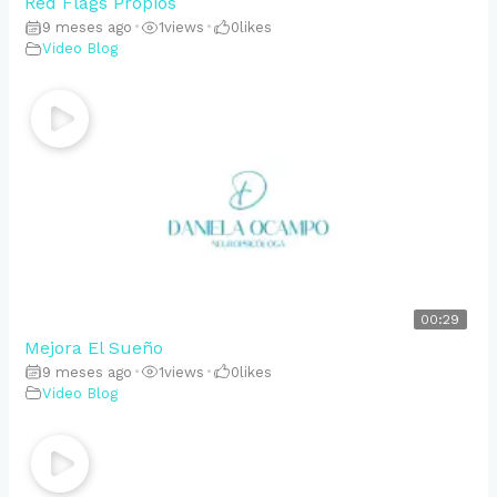
Red Flags Propios
9 meses ago
•
1
views
•
0
likes
Video Blog
00:29
Mejora El Sueño
9 meses ago
•
1
views
•
0
likes
Video Blog