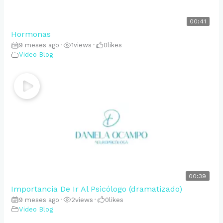
00:41
Hormonas
9 meses ago
•
1
views
•
0
likes
Video Blog
00:39
Importancia De Ir Al Psicólogo (dramatizado)
9 meses ago
•
2
views
•
0
likes
Video Blog