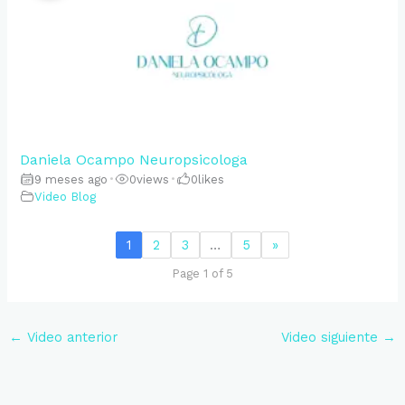
Daniela Ocampo Neuropsicologa
9 meses ago
•
0
views
•
0
likes
Video Blog
1
2
3
…
5
»
Page 1 of 5
←
Video anterior
Video siguiente
→