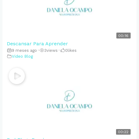
00:16
Descansar Para Aprender
9 meses ago
•
3
views
•
0
likes
Video Blog
00:22