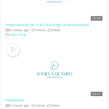
00:39
Importancia De Ir Al Psicólogo (dramatizado)
9 meses ago
•
2
views
•
0
likes
Video Blog
00:27
Párkinson
9 meses ago
•
1
views
•
0
likes