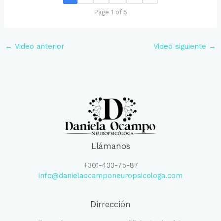
Page 1 of 5
←
Video anterior
Video siguiente
→
Llámanos
+301-433-75-87
info@danielaocamponeuropsicologa.com
Dirrección