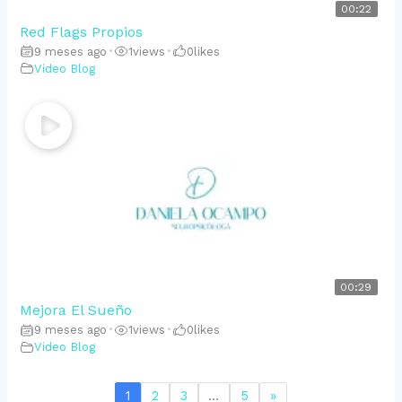
00:22
Red Flags Propios
9 meses ago
•
1
views
•
0
likes
Video Blog
00:29
Mejora El Sueño
9 meses ago
•
1
views
•
0
likes
Video Blog
1
2
3
…
5
»