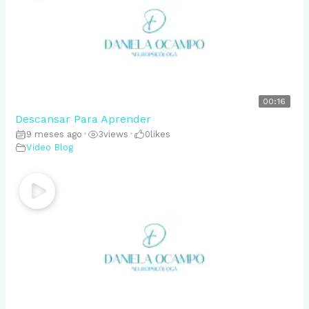
00:16
Descansar Para Aprender
9 meses ago
•
3
views
•
0
likes
Video Blog