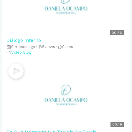
00:36
Diálogo Interno
9 meses ago
•
5
views
•
0
likes
Video Blog
00:19
En Qué Momento Ir A Terapia De Pareja