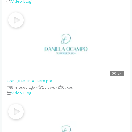
Video Blog
00:24
Por Qué Ir A Terapia
9 meses ago
•
2
views
•
0
likes
Video Blog