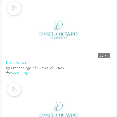
00:41
Hormonas
9 meses ago
•
1
views
•
0
likes
Video Blog