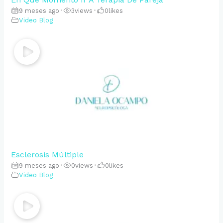
9 meses ago
•
3
views
•
0
likes
Video Blog
Esclerosis Múltiple
9 meses ago
•
0
views
•
0
likes
Video Blog