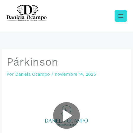
Ir
al
contenido
NEUROPSICOLOGIA CLINICA
Párkinson
Por
Daniela Ocampo
/
noviembre 14, 2025
P