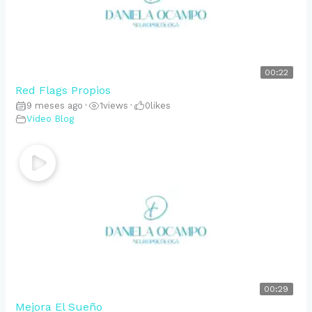
00:22
Red Flags Propios
9 meses ago
•
1
views
•
0
likes
Video Blog
00:29
Mejora El Sueño