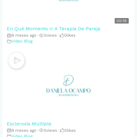
00:19
En Qué Momento Ir A Terapia De Pareja
9 meses ago
•
3
views
•
0
likes
Video Blog
Esclerosis Múltiple
9 meses ago
•
0
views
•
0
likes
Video Blog