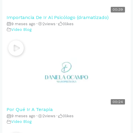
00:39
Importancia De Ir Al Psicólogo (dramatizado)
9 meses ago
•
2
views
•
0
likes
Video Blog
00:24
Por Qué Ir A Terapia
9 meses ago
•
2
views
•
0
likes
Video Blog