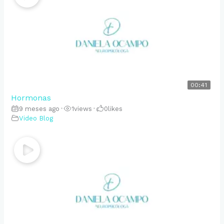
00:41
Hormonas
9 meses ago
•
1
views
•
0
likes
Video Blog