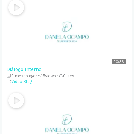
00:36
Diálogo Interno
9 meses ago
•
5
views
•
0
likes
Video Blog