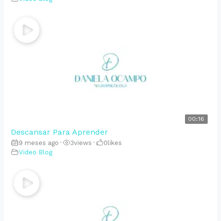
00:16
Descansar Para Aprender
9 meses ago
•
3
views
•
0
likes
Video Blog