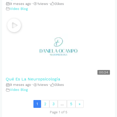
9 meses ago
•
1
views
•
0
likes
Video Blog
00:24
Qué Es La Neuropsicología
9 meses ago
•
1
views
•
0
likes
Video Blog
1
2
3
…
5
»
Page 1 of 5